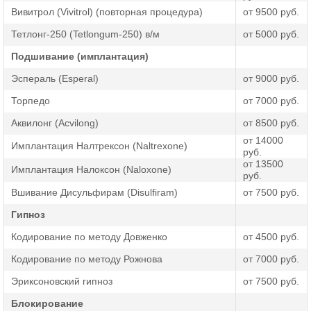
личностью не происходит, просто корректируется
Вивитрол (Vivitrol) (повторная процедура)
от 9500 руб.
отношение к алкоголю, что говорит о полной
безопасности кодирования. Звоните или оставляйте
Тетлонг-250 (Tetlongum-250) в/м
от 5000 руб.
заявку на сайте, и мы ответим на все ваши вопросы.
Подшивание (имплантация)
Эспераль (Esperal)
от 9000 руб.
Торпедо
от 7000 руб.
Аквилонг (Acvilong)
от 8500 руб.
от 14000
Имплантация Налтрексон (Naltrexone)
руб.
от 13500
Имплантация Налоксон (Naloxone)
руб.
Вшивание Дисульфирам (Disulfiram)
от 7500 руб.
Гипноз
Кодирование по методу Довженко
от 4500 руб.
Кодирование по методу Рожнова
от 7000 руб.
Эриксоновский гипноз
от 7500 руб.
Блокирование