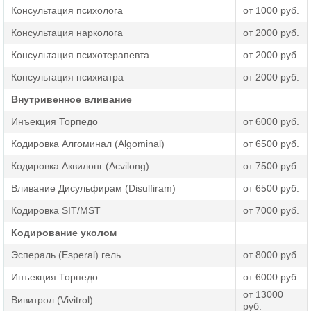
находится под наблюдением специалистов.
Консультация психолога
от 1000 руб.
Консультация нарколога
от 2000 руб.
Противопоказания к процедуре
Консультация психотерапевта
от 2000 руб.
В нашей клинике можно закодироваться по Довженко,
Консультация психиатра
от 2000 руб.
если нет никаких противопоказаний по здоровью.
Процедура не проводится при наличии следующих
Внутривенное вливание
проблем:
Инъекция Торпедо
от 6000 руб.
состояние опьянения,
Кодировка Алгоминал (Algominal)
от 6500 руб.
абстинентный синдром,
Кодировка Аквилонг (Acvilong)
от 7500 руб.
нарушенное восприятие реальности,
Вливание Дисульфирам (Disulfiram)
от 6500 руб.
психические отклонения,
Кодировка SIT/MST
от 7000 руб.
черепно-мозговые травмы,
Кодирование уколом
перенесенные недавно инсульты или инфаркты,
Эспераль (Esperal) гель
от 8000 руб.
инфекционные болезни в острой стадии.
Инъекция Торпедо
от 6000 руб.
Используя метод Довженко, мы не назначаем
от 13000
Вивитрол (Vivitrol)
медикаменты. Никаких кардинальных изменений с
руб.